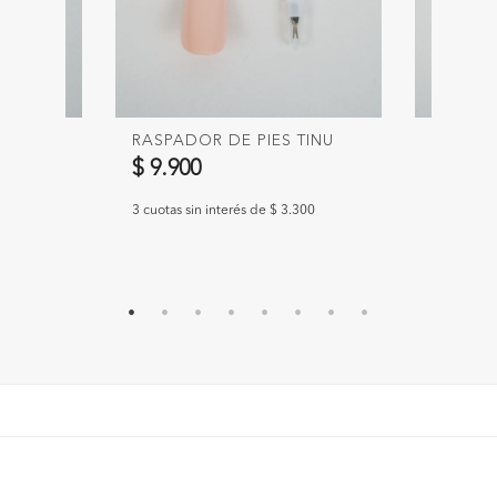
CEJAS
RASPADOR DE PIES TINU
RIZADO
SILVI
$ 9.900
$ 11.9
3 cuotas sin interés de $ 3.300
633
3 cuotas si