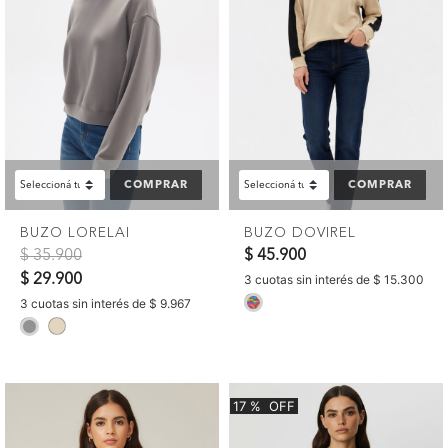
COMPRAR
COMPRAR
BUZO LORELAI
BUZO DOVIREL
Precio reducido de
a
$ 35.900
$ 45.900
$ 29.900
3 cuotas sin interés de $ 15.300
selected
3 cuotas sin interés de $ 9.967
selected
17
%
OFF