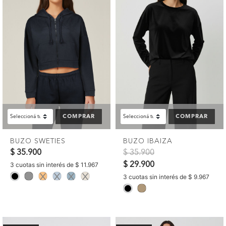
COMPRAR
COMPRAR
BUZO SWETIES
BUZO IBAIZA
Precio reducido de
a
$ 35.900
$ 35.900
$ 29.900
3 cuotas sin interés de $ 11.967
selected
3 cuotas sin interés de $ 9.967
selected