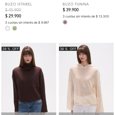
BUZO ISTABEL
BUZO FUNINA
Precio reducido de
a
$ 45.900
$ 39.900
$ 29.900
3 cuotas sin interés de $ 13.300
selected
3 cuotas sin interés de $ 9.967
selected
28
%
OFF
36
%
OFF