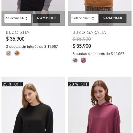
COMPRAR
COMPRAR
BUZO ZITA
BUZO GARALIA
Precio reducido de
a
$ 35.900
$ 55.900
$ 35.900
3 cuotas sin interés de $ 11.967
selected
3 cuotas sin interés de $ 11.967
selected
25
%
OFF
28
%
OFF