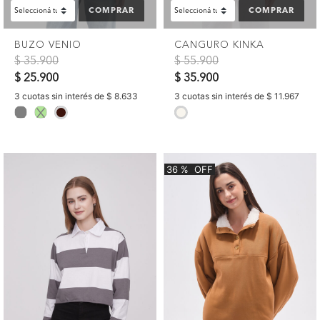
COMPRAR
COMPRAR
BUZO VENIO
CANGURO KINKA
Precio reducido de
a
Precio reducido de
a
$ 35.900
$ 55.900
$ 25.900
$ 35.900
3 cuotas sin interés de $ 8.633
3 cuotas sin interés de $ 11.967
selected
selected
36
%
OFF