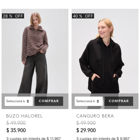
28
%
OFF
40
%
OFF
COMPRAR
COMPRAR
BUZO HALOREL
CANGURO BERA
Precio reducido de
a
Precio reducido de
a
$ 49.900
$ 49.900
$ 35.900
$ 29.900
3 cuotas sin interés de $ 11.967
3 cuotas sin interés de $ 9.967