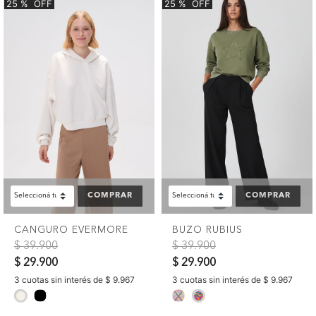
25
%
OFF
25
%
OFF
COMPRAR
COMPRAR
CANGURO EVERMORE
BUZO RUBIUS
Precio reducido de
a
Precio reducido de
a
$ 39.900
$ 39.900
$ 29.900
$ 29.900
3 cuotas sin interés de $ 9.967
3 cuotas sin interés de $ 9.967
selected
selected