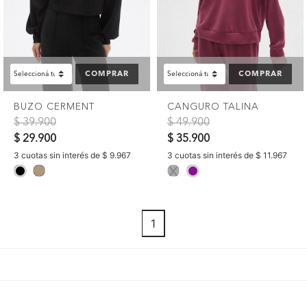
COMPRAR
COMPRAR
BUZO CERMENT
CANGURO TALINA
Precio reducido de
a
Precio reducido de
a
$ 39.900
$ 49.900
$ 29.900
$ 35.900
3 cuotas sin interés de $ 9.967
3 cuotas sin interés de $ 11.967
selected
selected
1