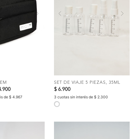
Next
Previous
Nex
OMPRAR
COMPRAR
TEM
SET DE VIAJE 5 PIEZAS, 35ML
do de
4.900
$ 6.900
rés de $ 4.967
3 cuotas sin interés de $ 2.300
selected