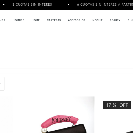
CUOTAS SIN INTERÉS
6 CUOTAS SIN INTERÉS A PARTIR DE $120.
JER
HOMBRE
HOME
CARTERAS
ACCESORIOS
NOCHE
BEAUTY
PLU
17
%
OFF