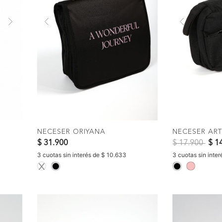
Next
Previous
Next
Previous
AR
COMPRAR
C
NECESER ORIYANA
NECESER AR
Precio reduci
a
$ 31.900
$ 17.900
$ 1
3 cuotas sin interés de $ 10.633
3 cuotas sin inte
selected
selected