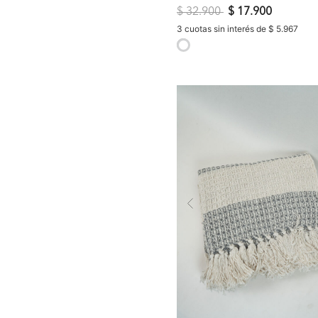
Precio reducido de
a
$ 32.900
$ 17.900
3 cuotas sin interés de $ 5.967
selected
Previous