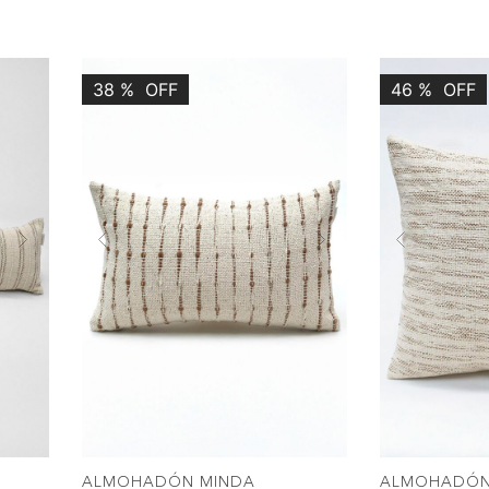
38
%
OFF
46
%
OFF
Next
Previous
Next
Previous
COMPRAR
C
ALMOHADÓN MINDA
ALMOHADÓN