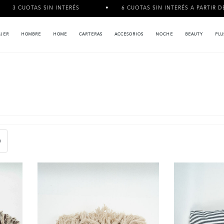
 SIN INTERÉS
6 CUOTAS SIN INTERÉS A PARTIR DE $120.000
JER
HOMBRE
HOME
CARTERAS
ACCESORIOS
NOCHE
BEAUTY
PLU