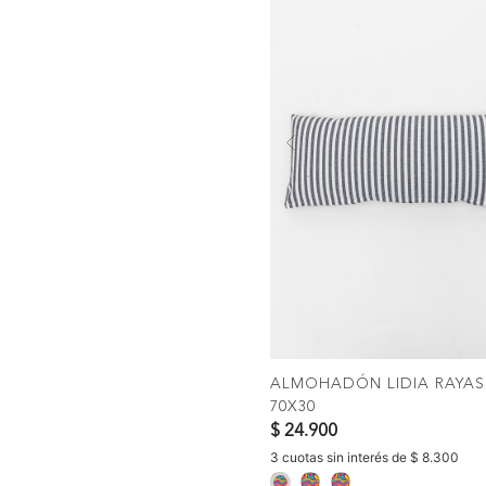
Previous
COMPRAR
ALMOHADÓN LIDIA RAYAS
70X30
$ 24.900
3 cuotas sin interés de $ 8.300
selected