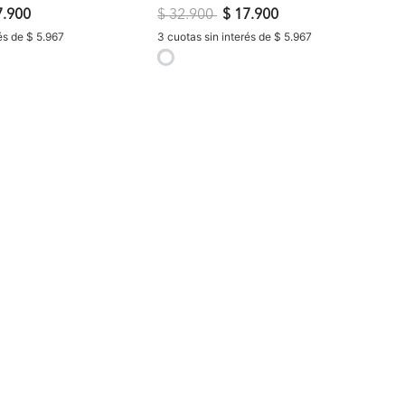
do de
Precio reducido de
a
7.900
$ 32.900
$ 17.900
és de $ 5.967
3 cuotas sin interés de $ 5.967
selected