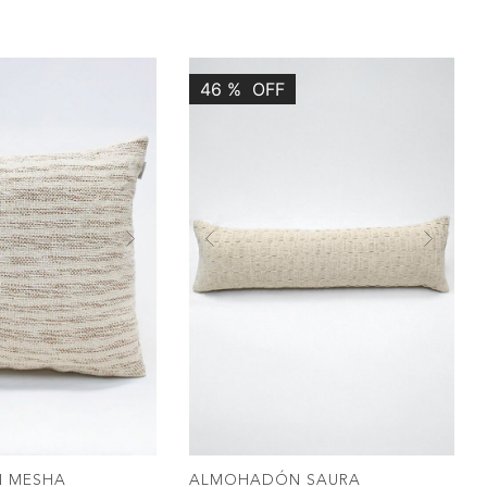
46
%
OFF
Next
Previous
Nex
OMPRAR
COMPRAR
 MESHA
ALMOHADÓN SAURA