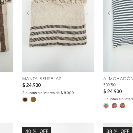
Next
Previous
Next
Previous
COMPRAR
C
MANTA BRUSELAS
ALMOHADÓN 
50X50
$ 24.900
$ 24.900
3 cuotas sin interés de $ 8.300
3 cuotas sin inte
selected
selected
40
%
OFF
38
%
OFF