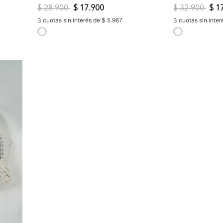
Precio reducido de
a
Precio reduci
a
$ 28.900
$ 17.900
$ 32.900
$ 1
3 cuotas sin interés de $ 5.967
3 cuotas sin inter
selected
selected
Next