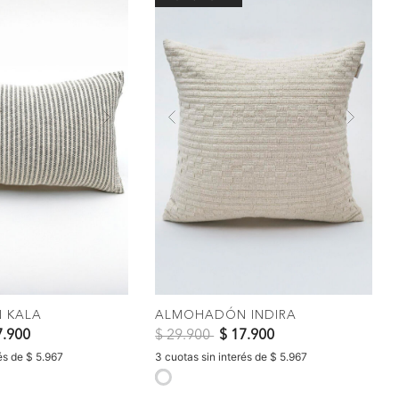
Next
Previous
Nex
OMPRAR
COMPRAR
 KALA
ALMOHADÓN INDIRA
do de
Precio reducido de
a
7.900
$ 29.900
$ 17.900
és de $ 5.967
3 cuotas sin interés de $ 5.967
selected