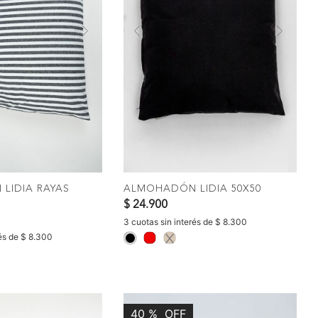
Next
Previous
Nex
OMPRAR
COMPRAR
LIDIA RAYAS
ALMOHADÓN LIDIA 50X50
$ 24.900
3 cuotas sin interés de $ 8.300
rés de $ 8.300
selected
40
%
OFF