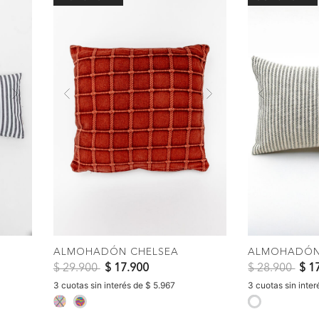
Next
Previous
Next
Previous
COMPRAR
C
ALMOHADÓN CHELSEA
ALMOHADÓN
Precio reducido de
a
Precio reduci
a
$ 29.900
$ 17.900
$ 28.900
$ 1
3 cuotas sin interés de $ 5.967
3 cuotas sin inter
selected
selected