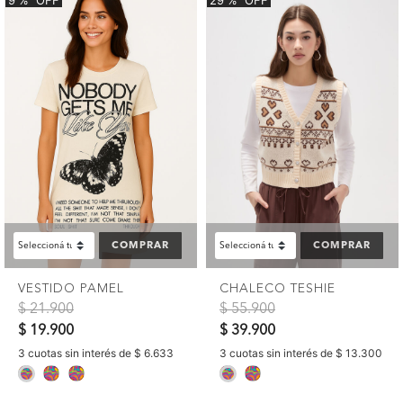
9
%
OFF
29
%
OFF
COMPRAR
COMPRAR
VESTIDO PAMEL
CHALECO TESHIE
Precio reducido de
a
Precio reducido de
a
$ 21.900
$ 55.900
$ 19.900
$ 39.900
3 cuotas sin interés de $ 6.633
3 cuotas sin interés de $ 13.300
selected
selected