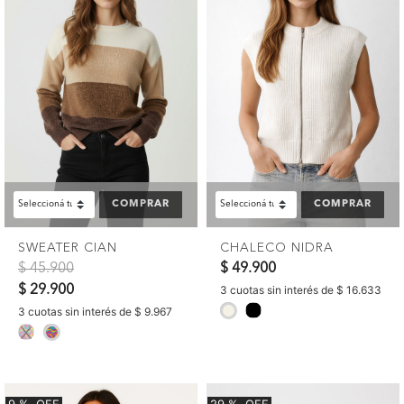
COMPRAR
COMPRAR
SWEATER CIAN
CHALECO NIDRA
Precio reducido de
a
$ 45.900
$ 49.900
$ 29.900
3 cuotas sin interés de $ 16.633
selected
3 cuotas sin interés de $ 9.967
selected