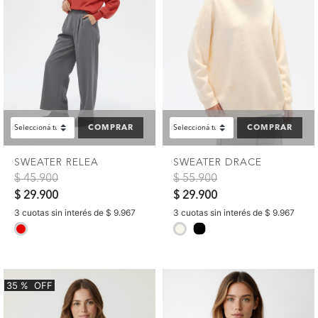
COMPRAR
COMPRAR
SWEATER RELEA
SWEATER DRACE
Precio reducido de
a
Precio reducido de
a
$ 45.900
$ 55.900
$ 29.900
$ 29.900
3 cuotas sin interés de $ 9.967
3 cuotas sin interés de $ 9.967
selected
selected
35
%
OFF