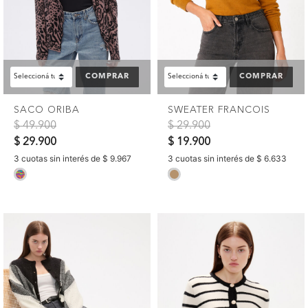
COMPRAR
COMPRAR
SACO ORIBA
SWEATER FRANCOIS
Precio reducido de
a
Precio reducido de
a
$ 49.900
$ 29.900
$ 29.900
$ 19.900
3 cuotas sin interés de $ 9.967
3 cuotas sin interés de $ 6.633
selected
selected