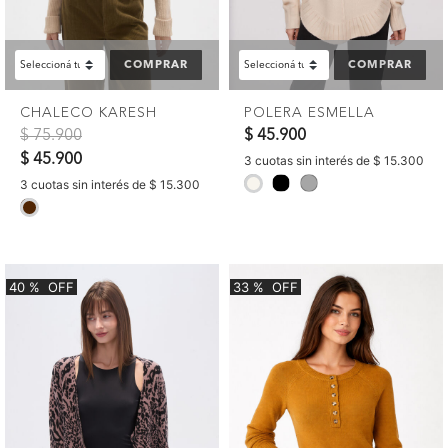
COMPRAR
COMPRAR
CHALECO KARESH
POLERA ESMELLA
Precio reducido de
a
$ 75.900
$ 45.900
$ 45.900
3 cuotas sin interés de $ 15.300
selected
3 cuotas sin interés de $ 15.300
selected
40
%
OFF
33
%
OFF