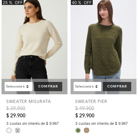
25
%
OFF
40
%
OFF
COMPRAR
COMPRAR
SWEATER MISURATA
SWEATER PIER
Precio reducido de
a
Precio reducido de
a
$ 39.900
$ 49.900
$ 29.900
$ 29.900
3 cuotas sin interés de $ 9.967
3 cuotas sin interés de $ 9.967
selected
selected