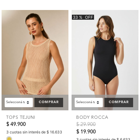
33
%
OFF
COMPRAR
COMPRAR
TOPS TEJUNI
BODY ROCCA
Precio reducido de
a
$ 49.900
$ 29.900
$ 19.900
3 cuotas sin interés de $ 16.633
selected
3 cuotas sin interés de $ 6.633