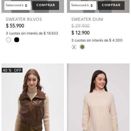
COMPRAR
COMPRAR
SWEATER RILVOS
SWEATER DUNI
Precio reducido de
a
$ 55.900
$ 29.900
$ 12.900
3 cuotas sin interés de $ 18.633
selected
3 cuotas sin interés de $ 4.300
selected
40
%
OFF