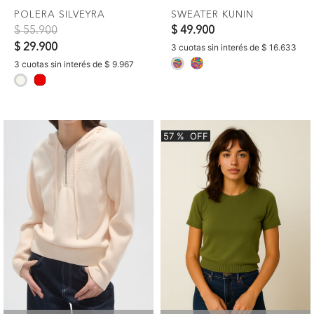
POLERA SILVEYRA
SWEATER KUNIN
Precio reducido de
a
$ 55.900
$ 49.900
$ 29.900
3 cuotas sin interés de $ 16.633
selected
3 cuotas sin interés de $ 9.967
selected
57
%
OFF