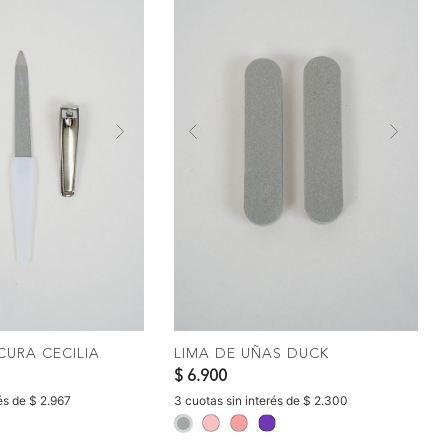
Next
Previous
Nex
OMPRAR
COMPRAR
CURA CECILIA
LIMA DE UÑAS DUCK
$ 6.900
és de $ 2.967
3 cuotas sin interés de $ 2.300
selected