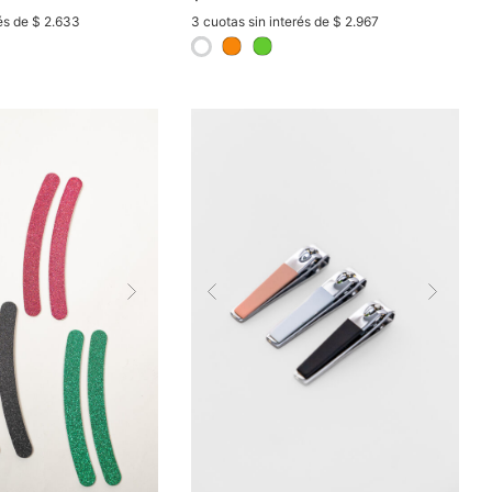
rés de $ 2.633
3 cuotas sin interés de $ 2.967
selected
Next
Previous
Nex
OMPRAR
COMPRAR