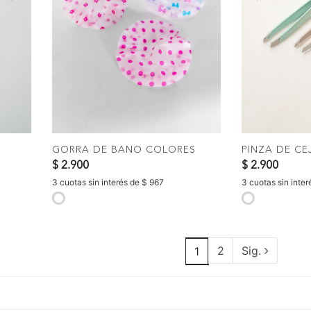
Next
Previous
Next
Previous
COMPRAR
C
GORRA DE BANO COLORES
PINZA DE C
$ 2.900
$ 2.900
3 cuotas sin interés de $ 967
3 cuotas sin inte
selected
selected
2
Sig.
1