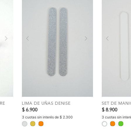
Next
Previous
Next
Previous
COMPRAR
C
RE
LIMA DE UÑAS DENISE
SET DE MANI
$ 6.900
$ 8.900
3 cuotas sin interés de $ 2.300
3 cuotas sin inter
selected
selected