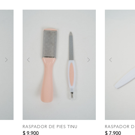
Next
Previous
Next
Previous
COMPRAR
C
RASPADOR DE PIES TINU
RASPADOR DE
$ 9.900
$ 7.900