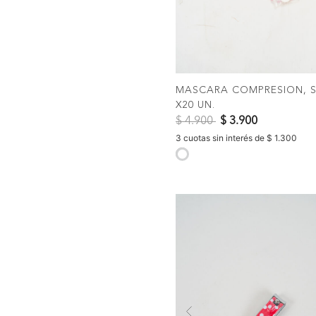
COMPRAR
MASCARA COMPRESION, S
X20 UN.
Precio reducido de
a
$ 4.900
$ 3.900
3 cuotas sin interés de $ 1.300
selected