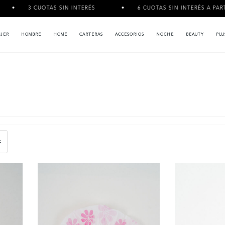
S SIN INTERÉS
6 CUOTAS SIN INTERÉS A PARTIR DE $120.000
JER
HOMBRE
HOME
CARTERAS
ACCESORIOS
NOCHE
BEAUTY
PLU