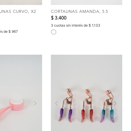
 UNAS CURVO, X2
CORTAUNAS AMANDA, 5.5
$ 3.400
3 cuotas sin interés de $ 1.133
rés de $ 967
selected
Next
Previous
Nex