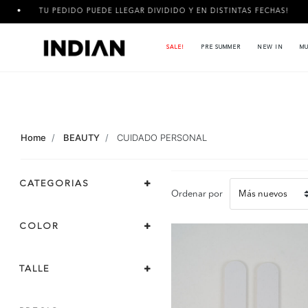
DO PUEDE LLEGAR DIVIDIDO Y EN DISTINTAS FECHAS!
3 CUOTA
SALE!
PRE SUMMER
NEW IN
MU
Home
BEAUTY
CUIDADO PERSONAL
CATEGORIAS
Ordenar por
COLOR
TALLE