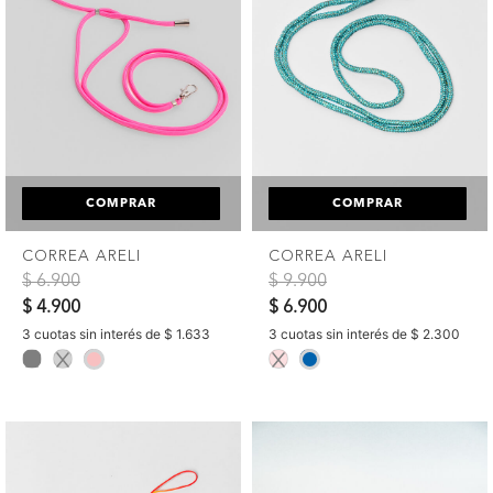
COMPRAR
COMPRAR
CORREA ARELI
CORREA ARELI
Precio reducido de
a
Precio reducido de
a
$ 6.900
$ 9.900
$ 4.900
$ 6.900
3 cuotas sin interés de $ 1.633
3 cuotas sin interés de $ 2.300
selected
selected