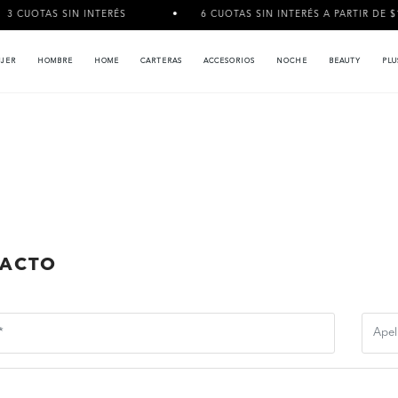
CUOTAS SIN INTERÉS
6 CUOTAS SIN INTERÉS A PARTIR DE $120.
JER
HOMBRE
HOME
CARTERAS
ACCESORIOS
NOCHE
BEAUTY
PLU
ACTO