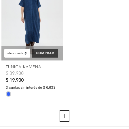
COMPRAR
TUNICA KAMENA
Precio reducido de
a
$ 39.900
$ 19.900
3 cuotas sin interés de $ 6.633
selected
1