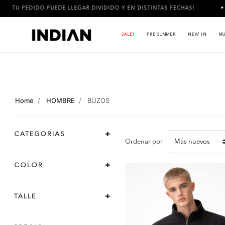
TU PEDIDO PUEDE LLEGAR DIVIDIDO Y EN DISTINTAS FECHAS!
3
SALE!
PRE SUMMER
NEW IN
MU
Home
HOMBRE
BUZOS
CATEGORIAS
Ordenar por
COLOR
TALLE