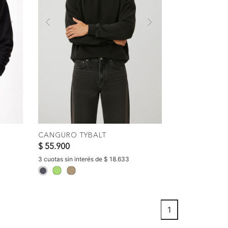
Next
Previous
Next
AR
COMPRAR
CANGURO TYBALT
$ 55.900
3 cuotas sin interés de $ 18.633
selected
1