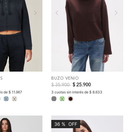
Next
Previous
Nex
COMPRAR
COMPRAR
ES
BUZO VENIO
Precio reducido de
a
$ 35.900
$ 25.900
és de $ 11.967
3 cuotas sin interés de $ 8.633
selected
36
%
OFF