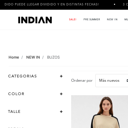
E LLEGAR DIVIDIDO Y EN DISTINTAS FECHAS!
3 CUOTAS SIN I
SALE!
PRE SUMMER
NEW IN
MU
Home
NEW IN
BUZOS
CATEGORIAS
Ordenar por
COLOR
TALLE