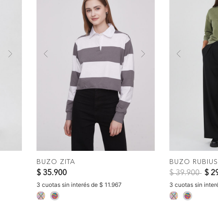
Next
Previous
Next
Previous
AR
COMPRAR
BUZO ZITA
BUZO RUBIU
Precio reduci
a
$ 35.900
$ 39.900
$ 2
3 cuotas sin interés de $ 11.967
3 cuotas sin inter
selected
select