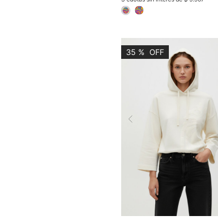
selected
35
%
OFF
Previous
COMPR