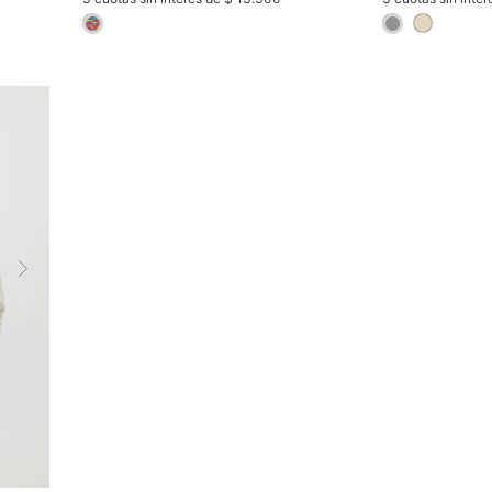
selected
selected
Next
AR