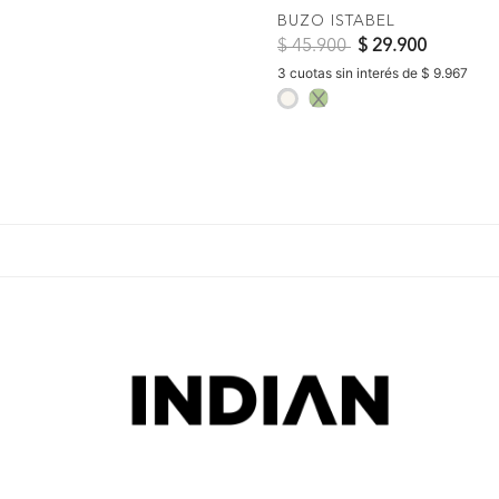
BUZO ISTABEL
Precio reducido de
a
$ 45.900
$ 29.900
3 cuotas sin interés de $ 9.967
selected