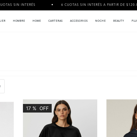
NTERÉS
6 CUOTAS SIN INTERÉS A PARTIR DE $120.000
JER
HOMBRE
HOME
CARTERAS
ACCESORIOS
NOCHE
BEAUTY
PLU
17
%
OFF