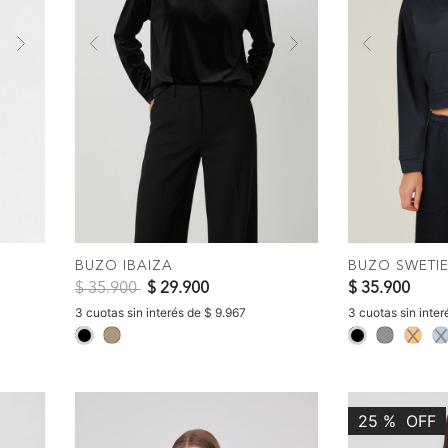
Next
Previous
Next
Previous
AR
COMPRAR
BUZO IBAIZA
BUZO SWETI
Precio reducido de
a
$ 35.900
$ 29.900
$ 35.900
3 cuotas sin interés de $ 9.967
3 cuotas sin inter
selected
selected
25
%
OFF