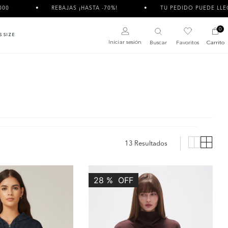
REBAJAS ¡HASTA -70%!
TU PEDIDO PUEDE LLEGAR DIVIDIDO
0
S SIZE
Iniciar sesión
Buscar
Favoritos
Carrito
13 Resultados
28
%
OFF