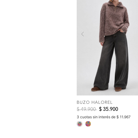
Previous
COMPR
BUZO HALOREL
Precio reducido de
a
$ 49.900
$ 35.900
3 cuotas sin interés de $ 11.967
selected