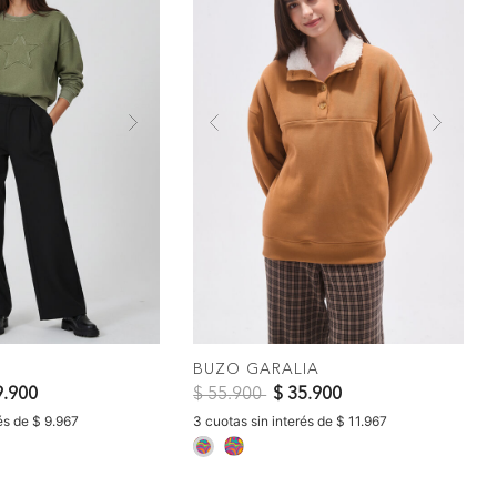
Next
Previous
Nex
COMPRAR
COMPRAR
S
BUZO GARALIA
do de
Precio reducido de
a
9.900
$ 55.900
$ 35.900
és de $ 9.967
3 cuotas sin interés de $ 11.967
ed
selected