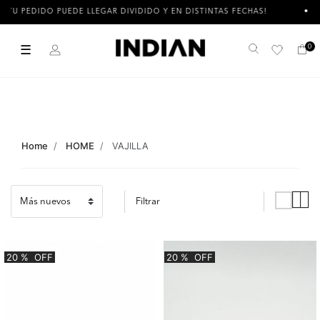
 PEDIDO PUEDE LLEGAR DIVIDIDO Y EN DISTINTAS FECHAS!
3 
☰
0
Buscar
Home
HOME
VAJILLA
Filtrar
20
%
OFF
20
%
OFF