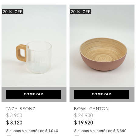
20
%
OFF
20
%
OFF
COMPRAR
COMPRAR
TAZA BRONZ
BOWL CANTON
Precio reducido de
a
Precio reducido de
a
$ 3.900
$ 24.900
$ 3.120
$ 19.920
3 cuotas sin interés de $ 1.040
3 cuotas sin interés de $ 6.640