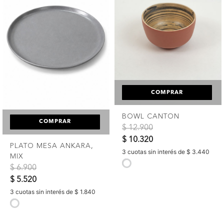
COMPRAR
BOWL CANTON
COMPRAR
Precio reducido de
a
$ 12.900
$ 10.320
PLATO MESA ANKARA,
3 cuotas sin interés de $ 3.440
MIX
selected
Precio reducido de
a
$ 6.900
$ 5.520
3 cuotas sin interés de $ 1.840
selected