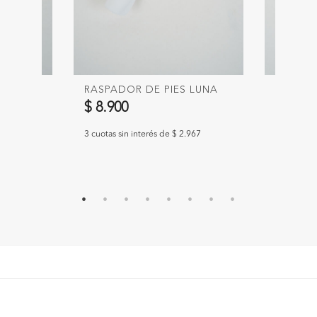
CEJAS
RASPADOR DE PIES LUNA
SET DE 
$ 8.900
$ 9.90
3 cuotas sin interés de $ 2.967
3 cuotas si
633