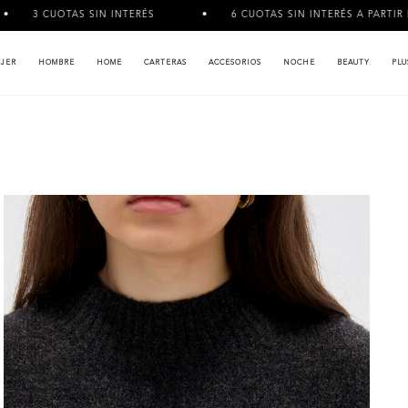
IN INTERÉS
6 CUOTAS SIN INTERÉS A PARTIR DE $120.000
JER
HOMBRE
HOME
CARTERAS
ACCESORIOS
NOCHE
BEAUTY
PLU