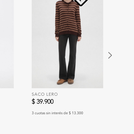
SACO LERO
POLE
$ 39.900
$ 39
3 cuotas sin interés de $ 13.300
3 cuotas