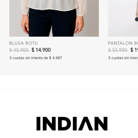
BLUSA ROTU
PANTALON B
Precio reducido de
a
Precio reduc
a
$ 45.900
$ 14.900
$ 55.900
$ 1
3 cuotas sin interés de $ 4.967
3 cuotas sin inte