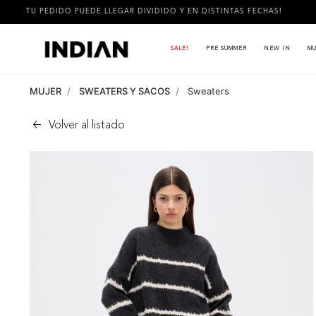
PUEDE LLEGAR DIVIDIDO Y EN DISTINTAS FECHAS!
3 CUOTAS S
SALE!
PRE SUMMER
NEW IN
MU
MUJER
SWEATERS Y SACOS
Sweaters
Volver al listado