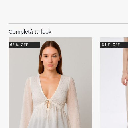
Completá tu look
68
%
OFF
64
%
OFF