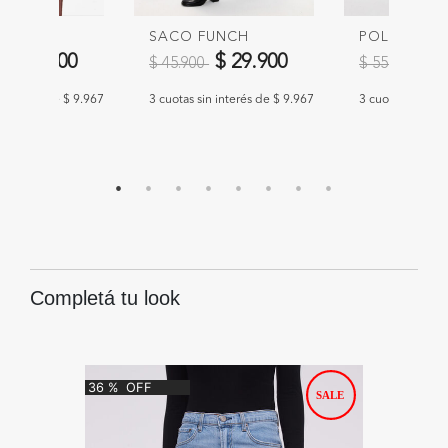
 BLOVA
SACO FUNCH
POLERA ISA
educido de
a
Precio reducido de
a
Precio redu
a
$ 29.900
$ 29.900
$ 
$ 45.900
$ 55.900
n interés de $ 9.967
3 cuotas sin interés de $ 9.967
3 cuotas sin int
Completá tu look
36
%
OFF
80
%
O