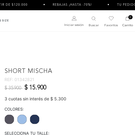
 $120.000
REBAJAS ¡HASTA -70%!
TU PEDIDO PUED
0
S SIZE
Iniciar sesión
Buscar
Favoritos
Carrito
SHORT MISCHA
REF:
01342821
Precio reducido de
a
$ 15.900
$ 35.900
3 cuotas sin interés de $ 5.300
COLORES:
SELECCIONA TU TALLE: