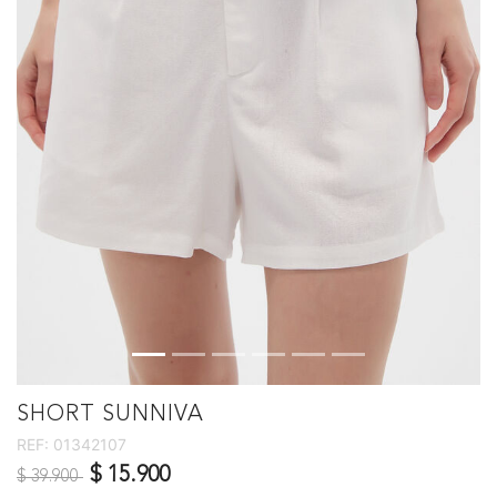
SHORT SUNNIVA
REF:
01342107
Precio reducido de
a
$ 15.900
$ 39.900