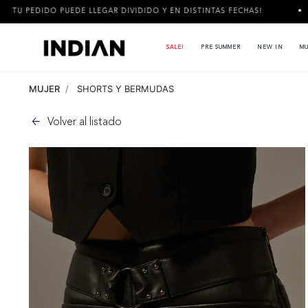
LEGAR DIVIDIDO Y EN DISTINTAS FECHAS!
3 CUOTAS SIN INTE
SALE!
PRE SUMMER
NEW IN
MU
MUJER
SHORTS Y BERMUDAS
Volver al listado