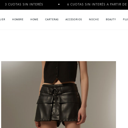
RÉS
6 CUOTAS SIN INTERÉS A PARTIR DE $120.000
JER
HOMBRE
HOME
CARTERAS
ACCESORIOS
NOCHE
BEAUTY
PLU