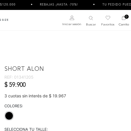
REBAJAS ¡HASTA -70%!
TU PEDIDO PUEDE LLEGAR DIVIDIDO Y 
0
S SIZE
Iniciar sesión
Buscar
Favoritos
Carrito
SHORT ALON
REF:
01341205
$ 59.900
3 cuotas sin interés de $ 19.967
COLORES:
selected
SELECCIONA TU TALLE: