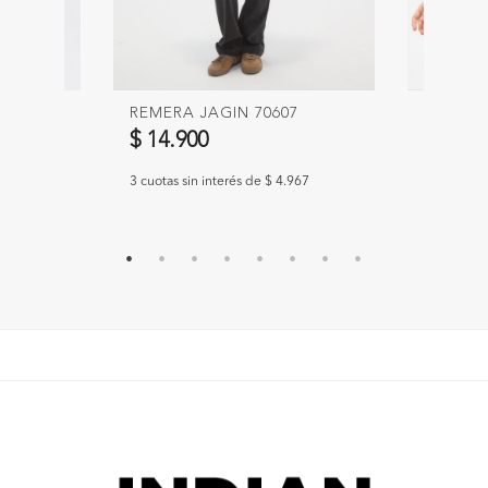
REMERA JAGIN 70607
SWEATE
$ 14.900
$ 49.9
.633
3 cuotas sin interés de $ 4.967
3 cuotas s