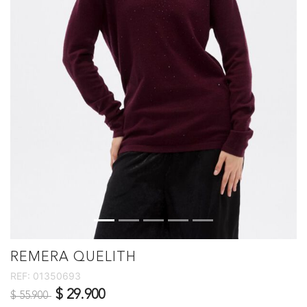
REMERA QUELITH
REF:
01350693
Precio reducido de
a
$ 29.900
$ 55.900