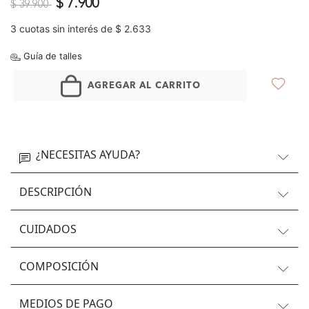
Precio reducido de
a
$ 7.900
$ 39.900
3 cuotas sin interés de $ 2.633
Guía de talles
AGREGAR AL CARRITO
¿NECESITAS AYUDA?
DESCRIPCIÓN
CUIDADOS
COMPOSICIÓN
MEDIOS DE PAGO