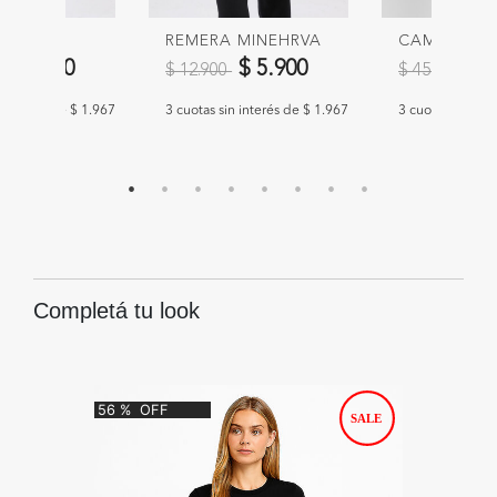
 SOLISA
REMERA MINEHRVA
CAMISA TI
educido de
a
Precio reducido de
a
Precio redu
a
$ 5.900
$ 5.900
$ 
$ 12.900
$ 45.900
n interés de $ 1.967
3 cuotas sin interés de $ 1.967
3 cuotas sin int
Completá tu look
56
%
OFF
40
%
O