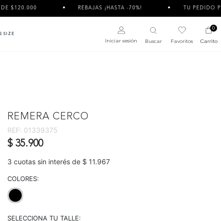
REBAJAS ¡HASTA -70%!
TU PEDIDO PUEDE LLEGAR DI
0
S SIZE
Iniciar sesión
Buscar
Favoritos
Carrito
REMERA CERCO
REF:
01339375
$ 35.900
3 cuotas sin interés de $ 11.967
COLORES:
selected
SELECCIONA TU TALLE: