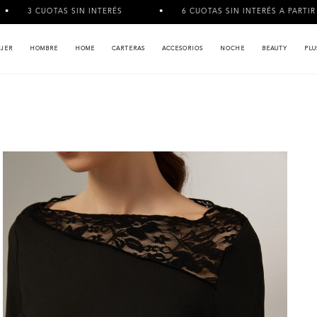
 SIN INTERÉS
6 CUOTAS SIN INTERÉS A PARTIR DE $120.000
JER
HOMBRE
HOME
CARTERAS
ACCESORIOS
NOCHE
BEAUTY
PLU