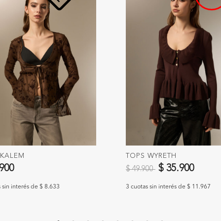
 KALEM
TOPS WYRETH
Precio reducido de
a
.900
$ 35.900
$ 49.900
 sin interés de $ 8.633
3 cuotas sin interés de $ 11.967