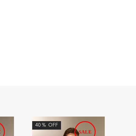
40
%
OFF
13