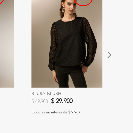
BLUSA BLUSHI
BODY
Precio reducido de
a
Preci
$ 29.900
$ 49.900
$ 29.
3 cuotas sin interés de $ 9.967
3 cuotas