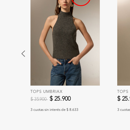
TOPS UMBRIAX
TOPS
Precio reducido de
a
$ 25.900
$ 25
$ 35.900
3 cuotas sin interés de $ 8.633
3 cuotas