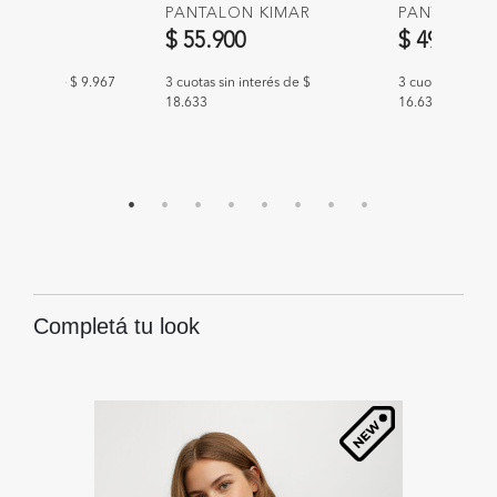
AU
PANTALON KIMAR
PANTALON 
00
$ 55.900
$ 49.900
n interés de $ 9.967
3 cuotas sin interés de $
3 cuotas sin int
18.633
16.633
Completá tu look