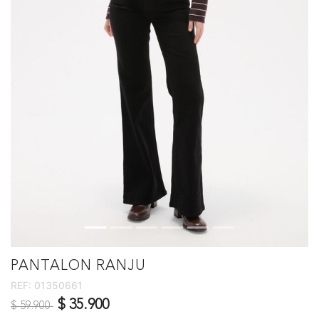
PANTALON RANJU
REF:
01350661
Precio reducido de
a
$ 35.900
$ 59.900