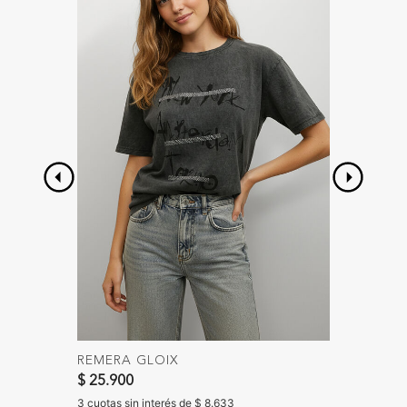
REMERA GLOIX
CHAQU
$ 25.900
$ 89.90
3 cuotas sin interés de $ 8.633
3 cuotas 