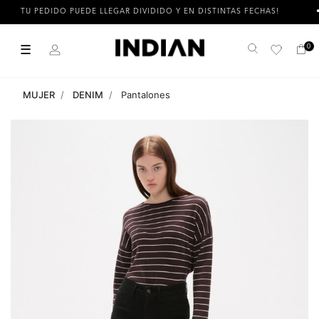
TU PEDIDO PUEDE LLEGAR DIVIDIDO Y EN DISTINTAS FECHAS!
☰
0
Buscar
MUJER
DENIM
Pantalones