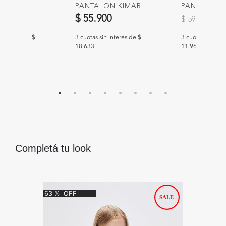
YLEN
PANTALON KIMAR
PANTALON 
Precio redu
a
00
$ 55.900
$ 
$ 59.900
n interés de $
3 cuotas sin interés de $
3 cuotas sin int
18.633
11.967
Completá tu look
63
%
OFF
34
%
O