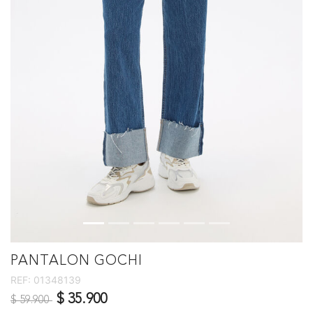
PANTALON GOCHI
REF:
01348139
Precio reducido de
a
$ 35.900
$ 59.900