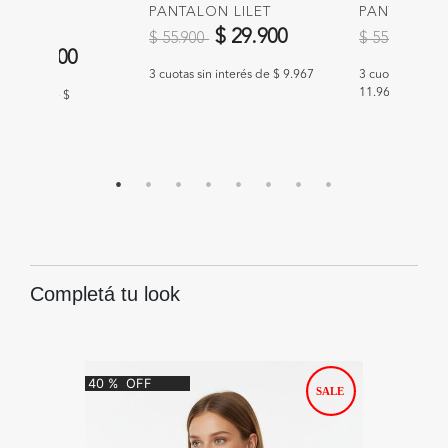
ON
PANTALON LILET
PANTALON 
E
Precio reducido de
a
Precio redu
a
$ 29.900
$ 
$ 55.900
$ 55.900
educido de
a
$ 35.900
3 cuotas sin interés de $ 9.967
3 cuotas sin int
11.967
n interés de $
Completá tu look
40
%
OFF
35
%
O