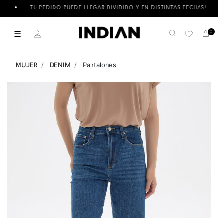
TU PEDIDO PUEDE LLEGAR DIVIDIDO Y EN DISTINTAS FECHAS!
☰
0
Buscar
MUJER
DENIM
Pantalones