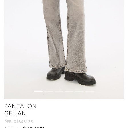
PANTALON
GEILAN
REF:
01348138