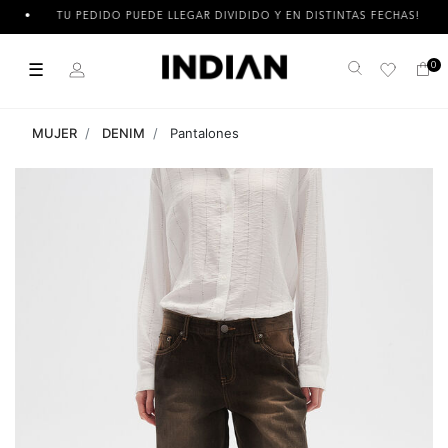
TU PEDIDO PUEDE LLEGAR DIVIDIDO Y EN DISTINTAS FECHAS!
☰
0
Buscar
MUJER
DENIM
Pantalones