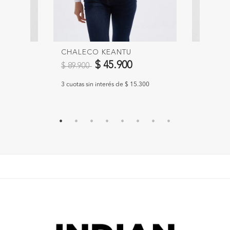
A
CHALECO KEANTU
CHALEC
Precio reducido de
a
Precio 
$ 45.900
$ 89.900
$ 69.90
.300
3 cuotas sin interés de $ 15.300
3 cuotas s