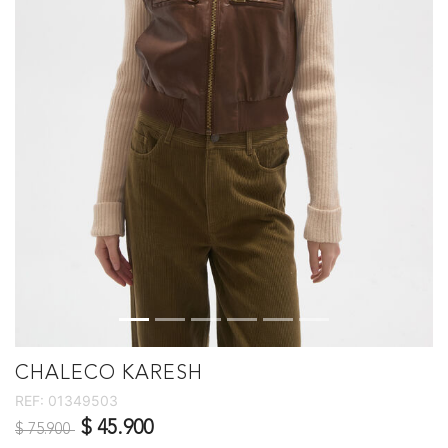
CHALECO KARESH
REF:
01349503
Precio reducido de
a
$ 45.900
$ 75.900