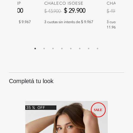
CO PROMP
CHALECO ISOESE
CHALECO 
educido de
a
Precio reducido de
a
Precio redu
a
$ 29.900
$ 29.900
$ 
$ 45.900
$ 49.900
n interés de $ 9.967
3 cuotas sin interés de $ 9.967
3 cuotas sin int
11.967
Completá tu look
35
%
OFF