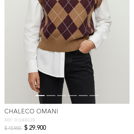
CHALECO OMANI
REF:
01348029
Precio reducido de
a
$ 29.900
$ 45.900