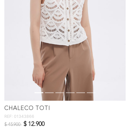
CHALECO TOTI
REF:
01343866
Precio reducido de
a
$ 12.900
$ 45.900