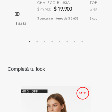
O
CHALECO BLUSIA
TOPS COUL
NDA
Precio reducido de
a
Precio redu
a
$ 19.900
$ 
$ 49.900
$ 49.900
educido de
a
$ 25.900
3 cuotas sin interés de $ 6.633
3 cuotas sin int
n interés de $ 8.633
Completá tu look
40
%
OFF
47
%
O