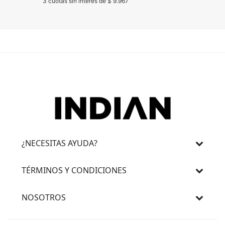
3 cuotas sin interés de $ 9.967
3 cuotas 
¿NECESITAS AYUDA?
TÉRMINOS Y CONDICIONES
NOSOTROS