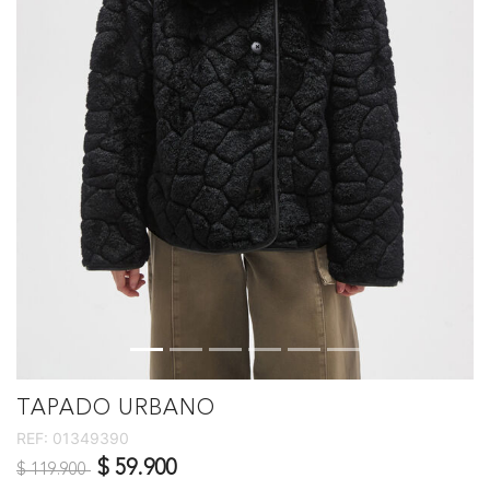
TAPADO URBANO
REF:
01349390
Precio reducido de
a
$ 59.900
$ 119.900