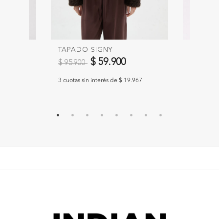
TAPADO SIGNY
CAMPE
Precio reducido de
a
Precio 
$ 59.900
$ 95.900
$ 115.9
.967
3 cuotas sin interés de $ 19.967
3 cuotas s