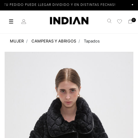
 PEDIDO PUEDE LLEGAR DIVIDIDO Y EN DISTINTAS FECHAS!
3 
☰
0
Buscar
MUJER
CAMPERAS Y ABRIGOS
Tapados