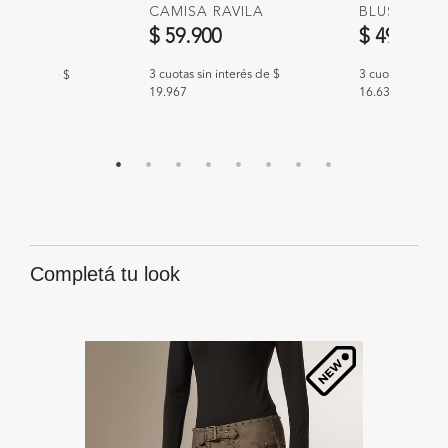
CAMISA RAVILA
BLUSA ILRA
 KLANA
$ 59.900
$ 49.900
00
3 cuotas sin interés de $
3 cuotas sin int
n interés de $
19.967
16.633
Completá tu look
30
%
O