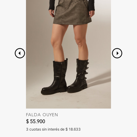
FALDA OUYEN
CHALE
Precio 
$ 55.900
$ 65.90
$ 45.90
3 cuotas sin interés de $ 18.633
3 cuotas 