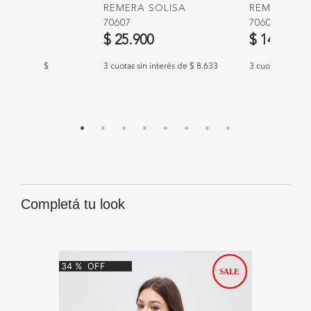
R GOBY
REMERA SOLISA
REMERA JA
70607
70607
00
$ 25.900
$ 14.900
n interés de $
3 cuotas sin interés de $ 8.633
3 cuotas sin int
Completá tu look
34
%
OFF
28
%
O