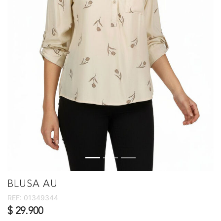
BLUSA AU
REF:
01349344
$ 29.900