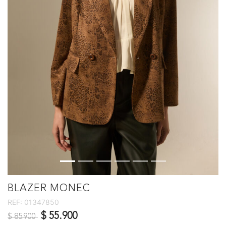
BLAZER MONEC
REF:
01347850
Precio reducido de
a
$ 55.900
$ 85.900