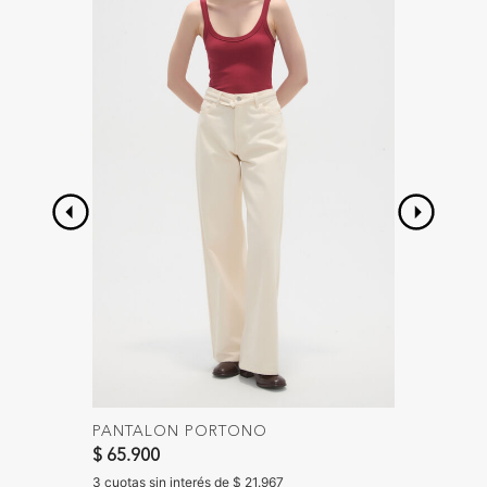
PANTALON PORTONO
CAMISA
Precio 
$ 65.900
$ 35.90
$ 25.90
3 cuotas sin interés de $ 21.967