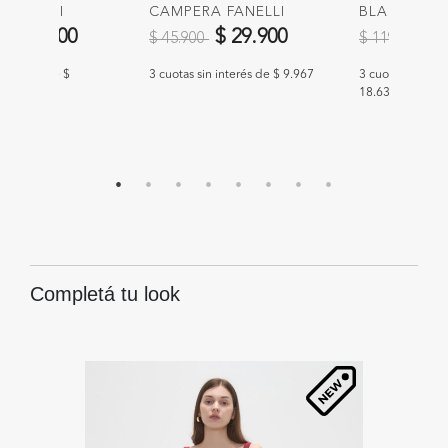
O POZZI
CAMPERA FANELLI
BLAZER NE
educido de
a
Precio reducido de
a
Precio redu
a
$ 39.900
$ 29.900
$
$ 45.900
$ 119.900
n interés de $
3 cuotas sin interés de $ 9.967
3 cuotas sin int
18.633
Completá tu look
28
%
O