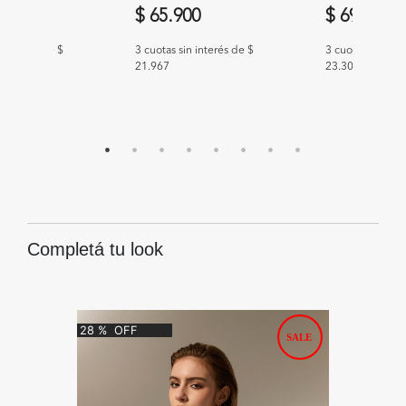
00
$ 65.900
$ 69.900
n interés de $
3 cuotas sin interés de $
3 cuotas sin int
21.967
23.300
Completá tu look
28
%
OFF