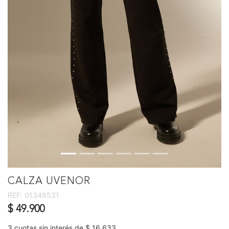
CALZA UVENOR
REF:
01349531
$ 49.900
3 cuotas sin interés de $ 16.633