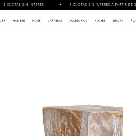
 INTERÉS
6 CUOTAS SIN INTERÉS A PARTIR DE $120.000
JER
HOMBRE
HOME
CARTERAS
ACCESORIOS
NOCHE
BEAUTY
PLU