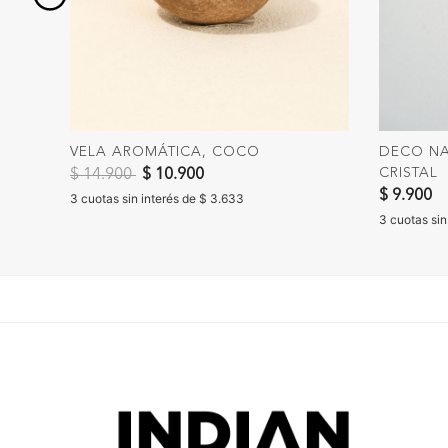
VELA AROMÁTICA, COCO
DECO NA
Precio reducido de
a
CRISTAL
$ 14.900
$ 10.900
$ 9.900
3 cuotas sin interés de $ 3.633
3 cuotas sin