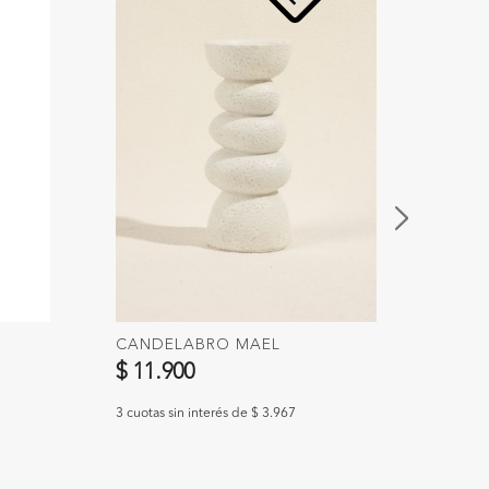
CANDELABRO MAEL
ADOR
$ 11.900
$ 59
3 cuotas sin interés de $ 3.967
3 cuotas