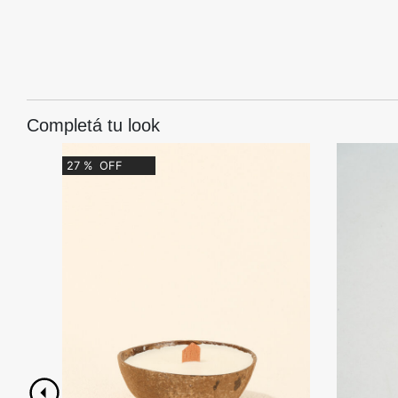
Completá tu look
27
%
OFF