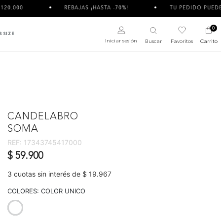
REBAJAS ¡HASTA -70%!
TU PEDIDO PUEDE LLEGAR DIVIDI
0
S SIZE
Iniciar sesión
Buscar
Favoritos
Carrito
CANDELABRO
SOMA
REF:
17343745417000
$ 59.900
3 cuotas sin interés de $ 19.967
COLORES:
COLOR UNICO