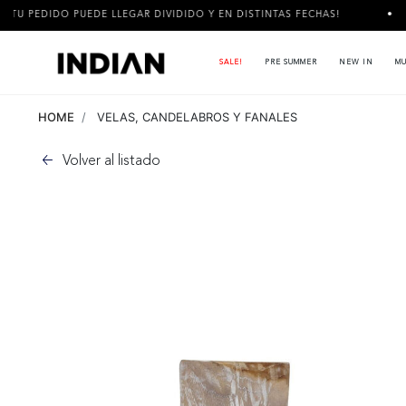
EDE LLEGAR DIVIDIDO Y EN DISTINTAS FECHAS!
3 CUOTAS SIN
SALE!
PRE SUMMER
NEW IN
MU
HOME
VELAS, CANDELABROS Y FANALES
Volver al listado