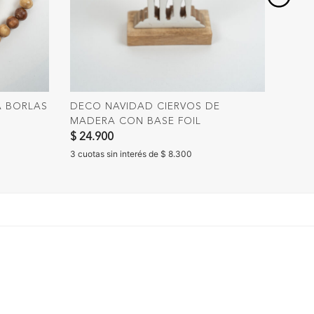
A BORLAS
DECO NAVIDAD CIERVOS DE
ALMO
MADERA CON BASE FOIL
$ 24.
$ 24.900
3 cuota
3 cuotas sin interés de $ 8.300