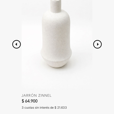
JARRÓN ZINNEL
PLANTA
$ 64.900
$ 59.90
3 cuotas sin interés de $ 21.633
3 cuotas 