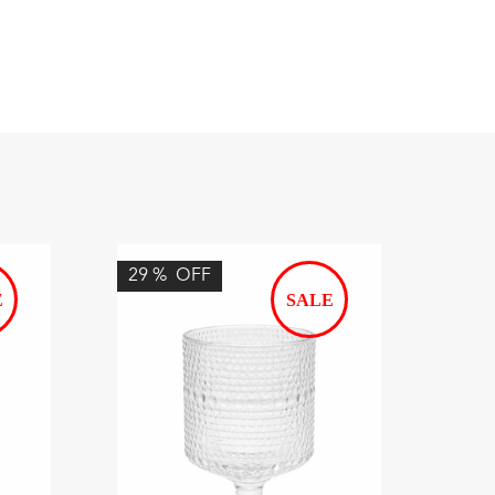
29
%
OFF
38