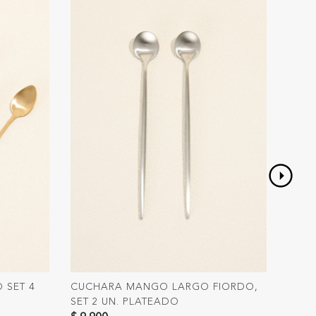
 SET 4
CUCHARA MANGO LARGO FIORDO,
TENE
SET 2 UN. PLATEADO
UN. 