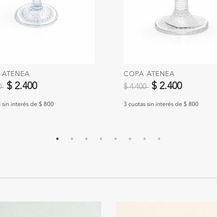
 ATENEA
COPA ATENEA
 reducido de
a
Precio reducido de
a
$ 2.400
$ 2.400
00
$ 4.400
 sin interés de $ 800
3 cuotas sin interés de $ 800