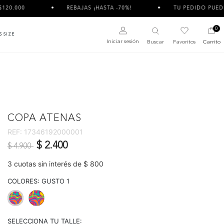
REBAJAS ¡HASTA -70%!
TU PEDIDO PUEDE LLEGAR DIV
0
S SIZE
Iniciar sesión
Buscar
Favoritos
Carrito
COPA ATENAS
REF:
17346192000001
Precio reducido de
a
$ 2.400
$ 4.900
3 cuotas sin interés de $ 800
COLORES:
GUSTO 1
selected
SELECCIONA TU TALLE: