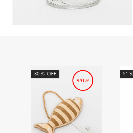
30
%
OFF
51