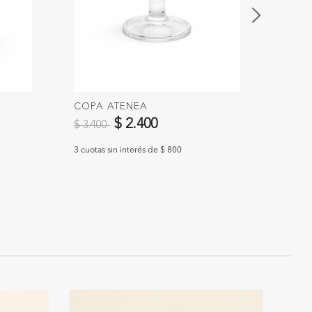
COPA ATENEA
VASO
Precio reducido de
a
Preci
$ 2.400
$ 3.400
$ 3.9
3 cuotas sin interés de $ 800
3 cuotas