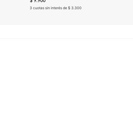
$ 9.900
$ 6.9
3 cuotas sin interés de $ 3.300
3 cuota