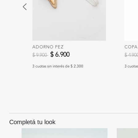
ADORNO PEZ
COPA
Precio reducido de
a
Precio
$ 6.900
$ 9.900
$ 4.9
3 cuotas sin interés de $ 2.300
3 cuotas
Completá tu look