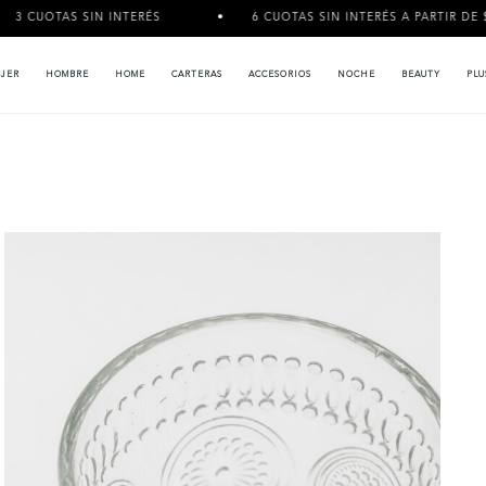
SIN INTERÉS
6 CUOTAS SIN INTERÉS A PARTIR DE $120.000
JER
HOMBRE
HOME
CARTERAS
ACCESORIOS
NOCHE
BEAUTY
PLU