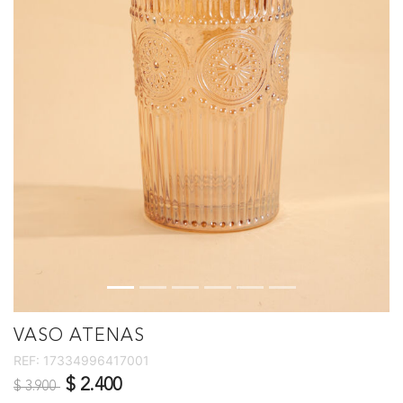
VASO ATENAS
REF:
17334996417001
Precio reducido de
a
$ 2.400
$ 3.900