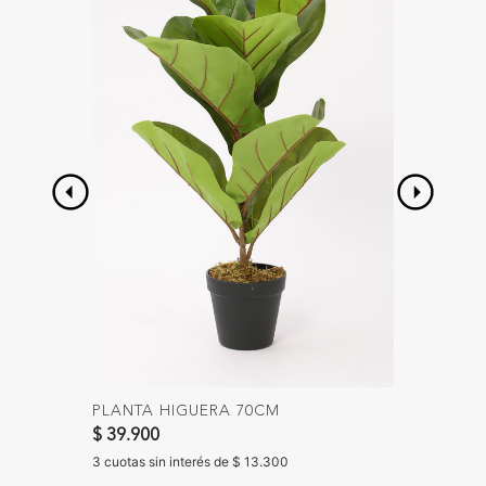
PLANTA HIGUERA 70CM
ALMOHA
$ 39.900
$ 24.90
3 cuotas sin interés de $ 13.300
3 cuotas 