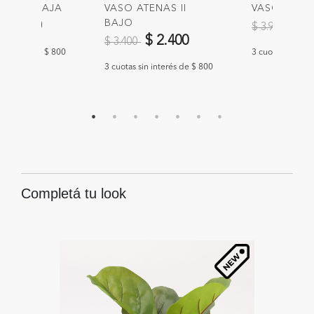
TENAS BAJA
VASO ATENAS II
VASO ATEN
educido de
BAJO
Precio redu
a
$ 2.400
$ 2
$ 3.900
Precio reducido de
a
$ 2.400
$ 3.400
n interés de $ 800
3 cuotas sin int
3 cuotas sin interés de $ 800
Completá tu look