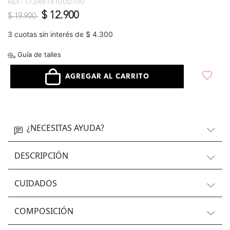
REF:
17346141000100
Precio reducido de
a
$ 12.900
$ 19.900
3 cuotas sin interés de $ 4.300
Guía de talles
AGREGAR AL CARRITO
¿NECESITAS AYUDA?
DESCRIPCIÓN
CUIDADOS
COMPOSICIÓN