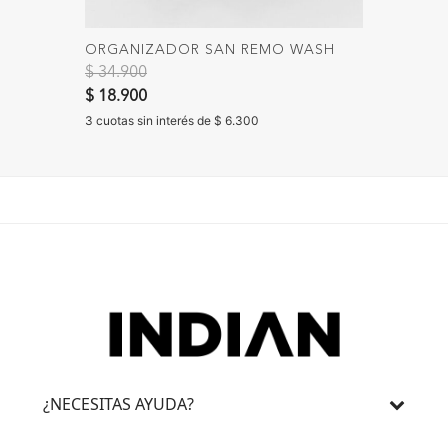
ORGANIZADOR SAN REMO WASH
JARRA 
Precio reducido de
a
$ 34.900
$ 16.90
$ 18.900
3 cuotas 
3 cuotas sin interés de $ 6.300
¿NECESITAS AYUDA?