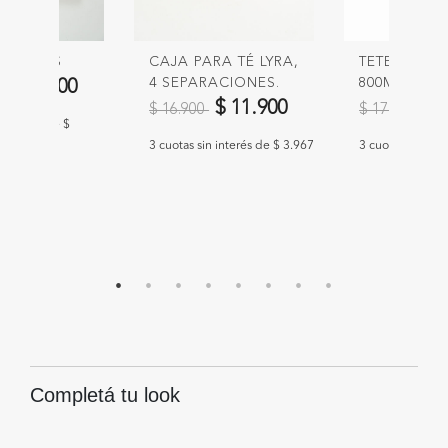
 LINEAS
CAJA PARA TÉ LYRA,
TETERA MA
educido de
a
4 SEPARACIONES.
800ML
$ 34.900
Precio reducido de
a
Precio redu
a
$ 11.900
$ 
$ 16.900
$ 17.900
n interés de $
3 cuotas sin interés de $ 3.967
3 cuotas sin int
Completá tu look