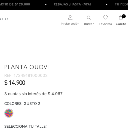
0.000
REBAJAS ¡HASTA -70%!
TU PEDIDO PUEDE L
0
S SIZE
Iniciar sesión
Buscar
Favoritos
Carrito
PLANTA QUOVI
REF:
17349181000002
$ 14.900
3 cuotas sin interés de $ 4.967
COLORES:
GUSTO 2
selected
SELECCIONA TU TALLE: