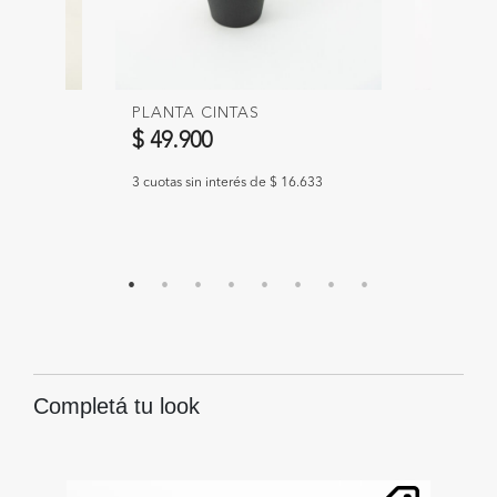
SS 70CM
PLANTA CINTAS
PLANTA
80CM
$ 49.900
$ 38.9
.300
3 cuotas sin interés de $ 16.633
3 cuotas s
Completá tu look