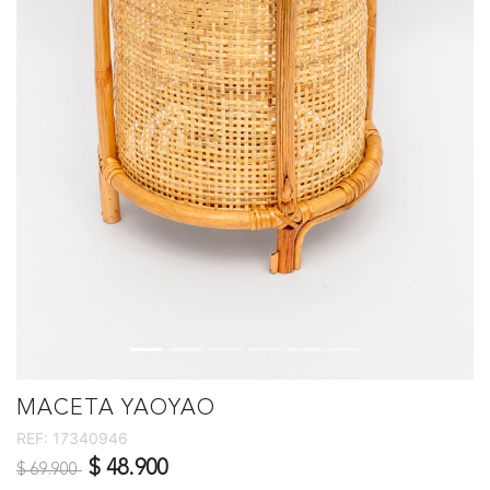
MACETA YAOYAO
REF:
17340946
Precio reducido de
a
$ 48.900
$ 69.900