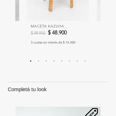
MACETA KAZUHA
CESTO
Precio reducido de
a
$ 48.900
$ 39.9
$ 89.900
967
3 cuotas sin interés de $ 16.300
3 cuotas s
Completá tu look