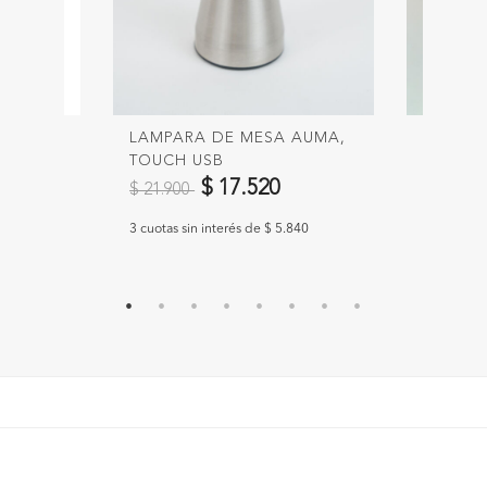
LAMPARA DE MESA AUMA,
PANTAL
TOUCH USB
0
$ 99.9
Precio reducido de
a
$ 17.520
$ 21.900
33.067
3 cuotas s
3 cuotas sin interés de $ 5.840