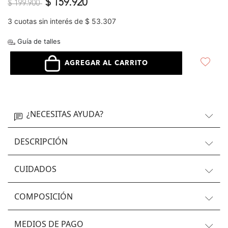
Precio reducido de
a
$ 159.920
$ 199.900
3 cuotas sin interés de $ 53.307
Guía de talles
AGREGAR AL CARRITO
¿NECESITAS AYUDA?
DESCRIPCIÓN
CUIDADOS
COMPOSICIÓN
MEDIOS DE PAGO