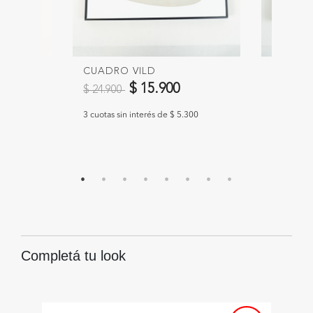
CUADRO VILD
CUADRO
Precio reducido de
a
Precio 
$ 15.900
$ 24.900
$ 57.90
.633
3 cuotas sin interés de $ 5.300
3 cuotas s
Completá tu look