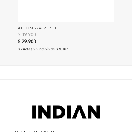
ALFOMBRA VIESTE
Precio reducido de
a
$ 49.900
$ 29.900
3 cuotas sin interés de $ 9.967