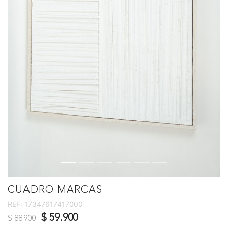
CUADRO MARCAS
REF:
17347617417000
Precio reducido de
a
$ 59.900
$ 88.900