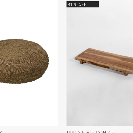
41
%
OFF
RA
TABLA EDGE CON PIE