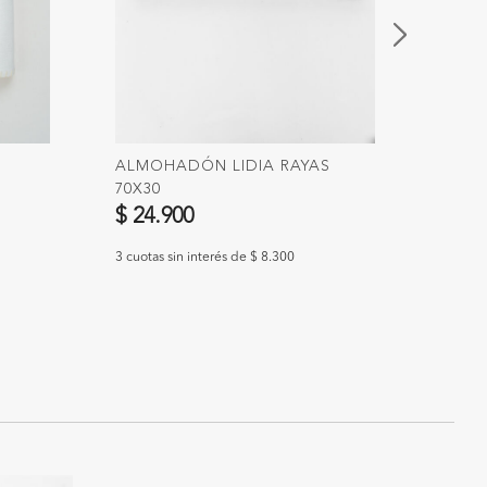
ALMOHADÓN LIDIA RAYAS
DECO
70X30
$ 49
$ 24.900
3 cuotas
3 cuotas sin interés de $ 8.300