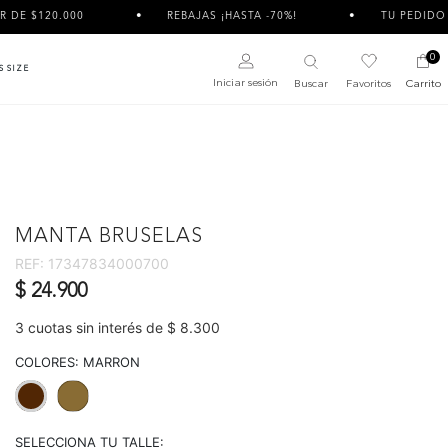
REBAJAS ¡HASTA -70%!
TU PEDIDO PUEDE LLEGAR D
0
S SIZE
Iniciar sesión
Buscar
Favoritos
Carrito
MANTA BRUSELAS
REF:
17347834000700
$ 24.900
3 cuotas sin interés de $ 8.300
COLORES:
MARRON
selected
SELECCIONA TU TALLE: