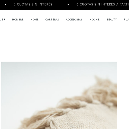
S SIN INTERÉS
6 CUOTAS SIN INTERÉS A PARTIR DE $120.000
JER
HOMBRE
HOME
CARTERAS
ACCESORIOS
NOCHE
BEAUTY
PLU