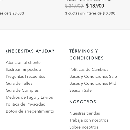
Precio reducido de
a
$ 31.900
$ 18.900
rés de $ 28.633
3 cuotas sin interés de $ 6.300
¿NECESITAS AYUDA?
TÉRMINOS Y
CONDICIONES
Atención al cliente
Rastrear mi pedido
Políticas de Cambios
Preguntas Frecuentes
Bases y Condiciones Sale
Guia de Talles
Bases y Condiciones Mid
Guia de Compras
Season Sale
Medios de Pago y Envíos
NOSOTROS
Política de Privacidad
Botón de arrepentimiento
Nuestras tiendas
Trabajá con nosotros
Sobre nosotros