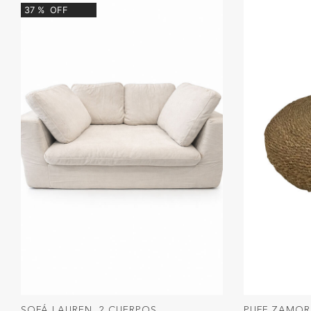
37
%
OFF
SOFÁ LAUREN, 2 CUERPOS
PUFF ZAMO