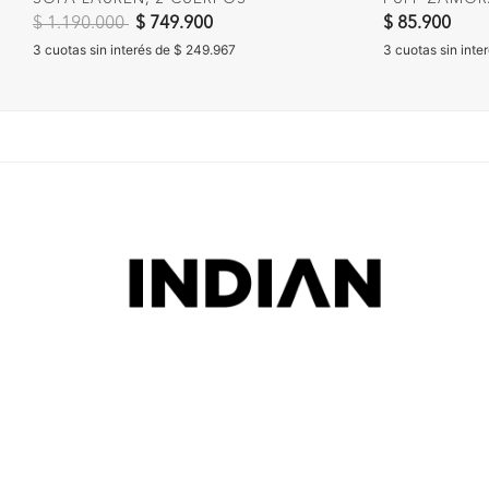
Precio reducido de
a
$ 1.190.000
$ 749.900
$ 85.900
3 cuotas sin interés de $ 249.967
3 cuotas sin inte