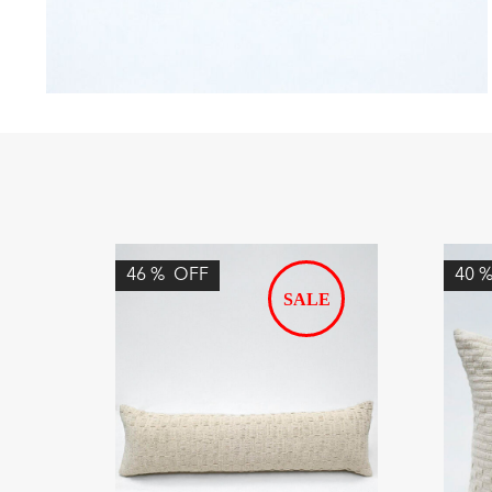
46
%
OFF
40