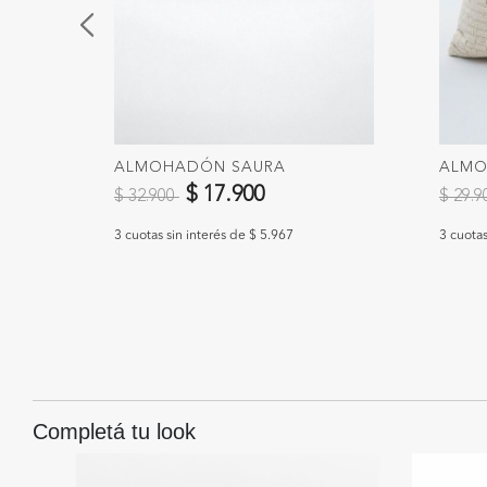
ALMOHADÓN SAURA
ALMO
Precio reducido de
a
Precio
$ 17.900
$ 32.900
$ 29.
3 cuotas sin interés de $ 5.967
3 cuotas
Completá tu look