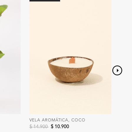
VELA AROMÁTICA, COCO
DECO
Precio reducido de
a
Preci
$ 14.900
$ 10.900
$ 39