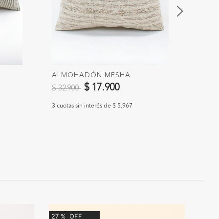
ALMOHADÓN MESHA
ALMO
Precio reducido de
a
$ 17.900
$ 24
$ 32.900
3 cuotas sin interés de $ 5.967
3 cuotas
27
%
OFF
50
%