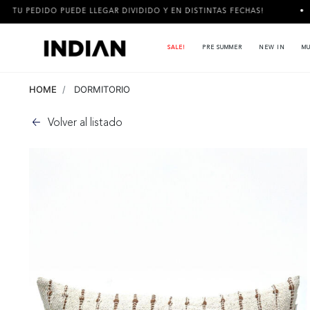
UEDE LLEGAR DIVIDIDO Y EN DISTINTAS FECHAS!
3 CUOTAS SI
SALE!
PRE SUMMER
NEW IN
MU
HOME
DORMITORIO
Volver al listado