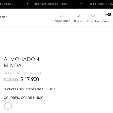
REBAJAS ¡HASTA -70%!
TU PEDIDO PUEDE LLEGAR DIVID
0
S SIZE
Iniciar sesión
Buscar
Favoritos
Carrito
ALMOHADÓN
MINDA
REF:
17343833417000
Precio reducido de
a
$ 17.900
$ 28.900
3 cuotas sin interés de $ 5.967
COLORES:
COLOR UNICO