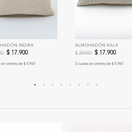
HADÓN INDIRA
ALMOHADÓN KALA
 reducido de
a
Precio reducido de
a
$ 17.900
$ 17.900
900
$ 28.900
 sin interés de $ 5.967
3 cuotas sin interés de $ 5.967