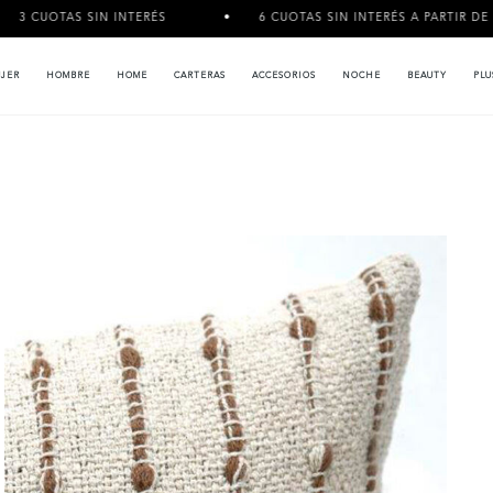
N INTERÉS
6 CUOTAS SIN INTERÉS A PARTIR DE $120.000
JER
HOMBRE
HOME
CARTERAS
ACCESORIOS
NOCHE
BEAUTY
PLU