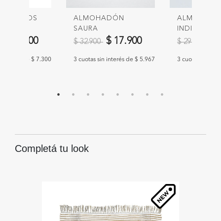
CUBIERTOS
ALMOHADÓN
ALMOHAD
MO
SAURA
INDIRA
educido de
a
Precio reducido de
a
Precio redu
a
$ 21.900
$ 17.900
$ 
$ 32.900
$ 29.900
n interés de $ 7.300
3 cuotas sin interés de $ 5.967
3 cuotas sin int
Completá tu look