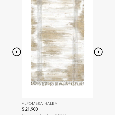
ALFOMBRA HALBA
ESPEJO
$ 21.900
$ 89.00