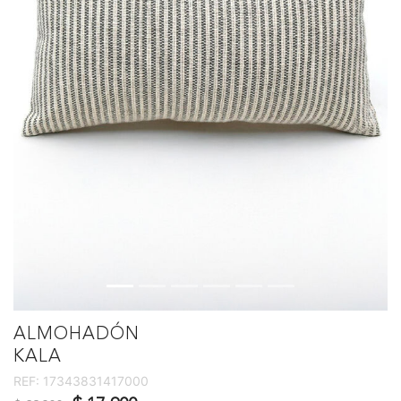
ALMOHADÓN
KALA
REF:
17343831417000