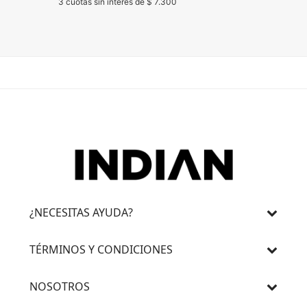
3 cuotas sin interés de $ 7.300
3 cuotas 
¿NECESITAS AYUDA?
TÉRMINOS Y CONDICIONES
NOSOTROS