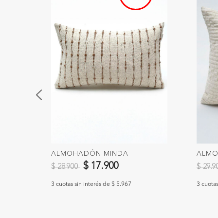
ALMOHADÓN MINDA
ALMO
Precio reducido de
a
Precio
$ 17.900
$ 28.900
$ 29.
3 cuotas sin interés de $ 5.967
3 cuotas