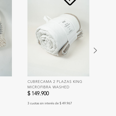
CUBRECAMA 2 PLAZAS KING
CESTO
MICROFIBRA WASHED
$ 12
$ 149.900
3 cuotas
3 cuotas sin interés de $ 49.967