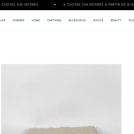
TERÉS
6 CUOTAS SIN INTERÉS A PARTIR DE $120.000
JER
HOMBRE
HOME
CARTERAS
ACCESORIOS
NOCHE
BEAUTY
PLU