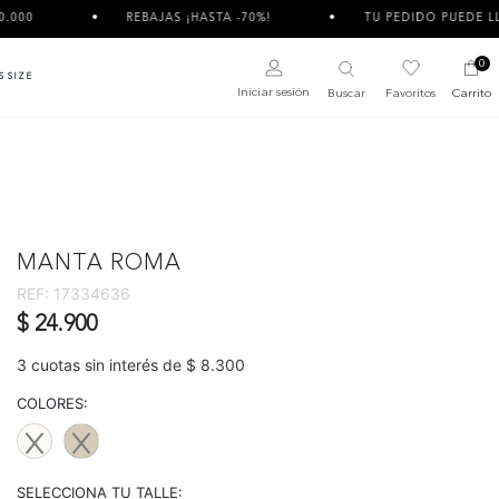
REBAJAS ¡HASTA -70%!
TU PEDIDO PUEDE LLEGAR DIVIDIDO 
0
S SIZE
Iniciar sesión
Buscar
Favoritos
Carrito
MANTA ROMA
REF:
17334636
$ 24.900
3 cuotas sin interés de $ 8.300
COLORES:
SELECCIONA TU TALLE: