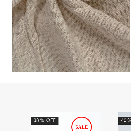
38
%
OFF
40