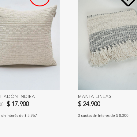
HADÓN INDIRA
MANTA LINEAS
 reducido de
a
$ 17.900
$ 24.900
900
 sin interés de $ 5.967
3 cuotas sin interés de $ 8.300