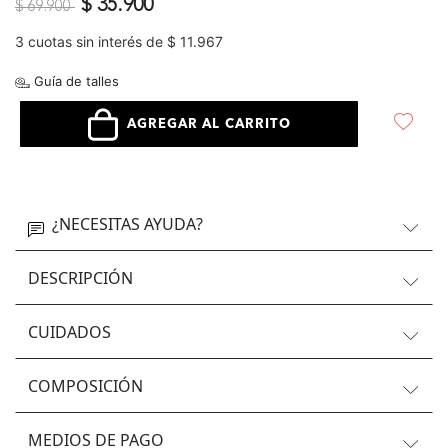
Precio reducido de
a
$ 35.900
$ 69.900
3 cuotas sin interés de $ 11.967
Guía de talles
AGREGAR AL CARRITO
¿NECESITAS AYUDA?
DESCRIPCIÓN
CUIDADOS
COMPOSICIÓN
MEDIOS DE PAGO