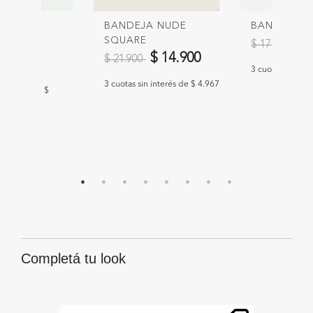
NARABI
BANDEJA NUDE
BANDEJA C
SQUARE
Precio redu
a
00
-
$ 
$ 17.900
Precio reducido de
a
$ 14.900
$ 21.900
00
3 cuotas sin int
3 cuotas sin interés de $ 4.967
n interés de $
Completá tu look