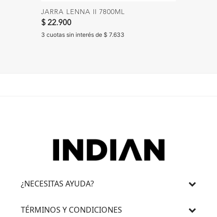
JARRA LENNA II 7800ML
TETERA
Precio 
$ 22.900
$ 17.90
$ 12.90
3 cuotas sin interés de $ 7.633
3 cuotas 
¿NECESITAS AYUDA?
TÉRMINOS Y CONDICIONES