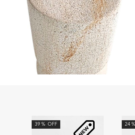
39
%
OFF
24