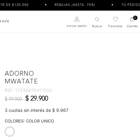
000
REBAJAS ¡HASTA -70%!
TU PEDIDO PUEDE LLEG
0
S SIZE
Iniciar sesión
Buscar
Favoritos
Carrito
ADORNO
MWATATE
REF:
17338876417000
Precio reducido de
a
$ 29.900
$ 49.900
3 cuotas sin interés de $ 9.967
COLORES:
COLOR UNICO