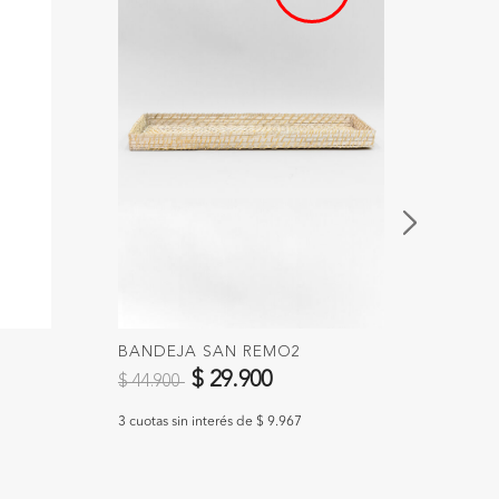
BANDEJA SAN REMO2
SÁBA
Precio reducido de
a
STRIP
$ 29.900
$ 44.900
$ 50
3 cuotas sin interés de $ 9.967
3 cuotas