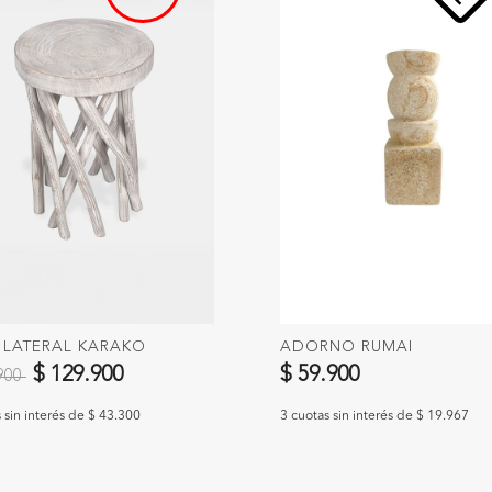
 LATERAL KARAKO
ADORNO RUMAI
 reducido de
a
$ 129.900
$ 59.900
.900
 sin interés de $ 43.300
3 cuotas sin interés de $ 19.967